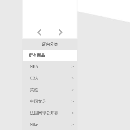
店内分类
所有商品
>
NBA
>
CBA
>
英超
>
中国女足
球
>
法国网球公开赛
衣
T
服
>
Nike