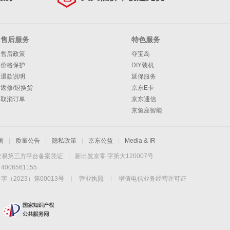
售后服务
特色服务
售后政策
夺宝岛
价格保护
DIY装机
退款说明
延保服务
返修/退换货
京东E卡
取消订单
京东通信
京鱼座智能
测
|
质量公告
|
隐私政策
|
京东公益
|
Media & IR
交易第三方平台备案凭证
|
新出发京零 字第大120007号
06561155
2023）第00013号
|
营业执照
|
增值电信业务经营许可证