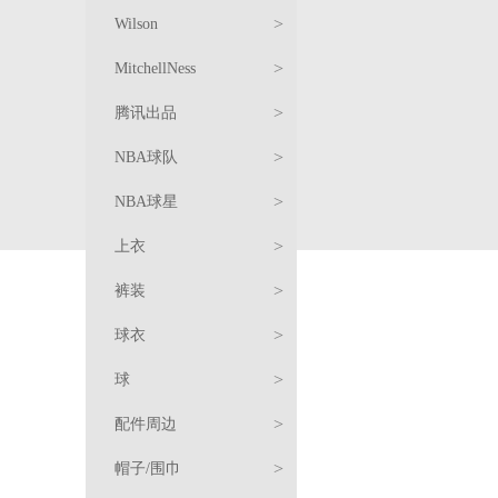
恤
卫
饰
周
阿
>
Wilson
衣/
裤
边
北
森
服
>
MitchellNess
外
装
羽
京
纳
饰
周
服
>
腾讯出品
套
绒
复
首
边
饰
周
球
>
NBA球队
服/
古
篮
钢
边
衣
T
篮
>
NBA球星
棉
球
球
周
恤
卫
球
复
>
上衣
服
衣
边
衣/
裤
古
服
服
>
裤装
配
外
装
球
饰
饰
周
湖
>
球衣
件
套
衣
边
人
篮
迈
>
球
网
勇
克
科
羽
>
配件周边
士
快
尔
比
勒
绒
卫
长
>
帽子/围巾
船
雄
·
·
布
詹
服/
衣/
T
裤
短
篮