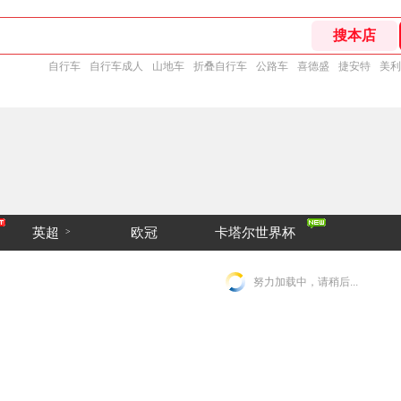
自行车
自行车成人
山地车
折叠自行车
公路车
喜德盛
捷安特
美利
英超
欧冠
卡塔尔世界杯
>
努力加载中，请稍后...