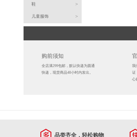
>
鞋
鹿
独
乔
布
朗
姆
斯
棉
外
恤
毛
裤
球
篮
>
儿童服饰
行
开
丹
莱
·
斯
蒂
凯
服
套
衣/
球
足
手
侠
拓
凯
恩
詹
·
芬
文
凯
针
球
环
毛
平
者
尔
马
特
姆
哈
·
·
里
科
织
巾
袜
沿
弯
篮
购前须知
特
刺
76
斯
登
库
杜
·
怀
扬
衫
子
水
帽
檐
渔
球
休
儿
全店满299包邮，默认快递为圆通
我
人
人
雷
里
兰
欧
·
尼
安
杯
包
帽
夫
毛
鞋
闲
跑
童
儿
快递，现货商品48小时内发出。
证
心
霆
掘
特
文
伦
斯
东
卢
水
徽
帽
线
围
鞋
鞋
综
服
童
金
热
纳
·
尼
卡
达
壶
章
钥
帽
巾
手
训
足
饰
配
火
猛
德
阿
·
·
米
吉
匙
冰
套
鞋
球
拖
饰
龙
爵
德
戴
东
恩
米
锡
扣
箱
护
鞋
鞋
士
国
托
维
契
·
·
安
阿
贴
具
书
品类齐全，轻松购物