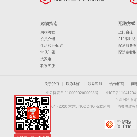
王
鹈
昆
斯
奇
利
巴
·
伦
克
籍
其
鹕
森
博
拉
特
威
·
莱
杰
画
他
购物指南
配送方式
购物流程
上门自提
林
太
德
勒
廉
艾
·
森
克
册
周
会员介绍
211限时达
狼
阳
活
姆
弗
汤
·
里
贾
边
生活旅行/团购
配送服务查
常见问题
配送费收取
塞
公
森
森
普
塔
斯
·
特
大家电
联系客服
牛
步
森
图
·
莫
雷
安
行
骑
姆
保
兰
·
东
关于我们
|
联系我们
|
联系客服
|
合作招商
|
商
京公网安备 11000002000088号
|
京ICP备1104170
者
士
尼
罗
特
杨
尼
互联网出版许
Copyright © 2004 -
2026
京东JINGDONG 版权所有
克
奇
·
|
消费者维权热
斯
才
老
爱
手机扫一扫，劲爆优
鹰
灰
德
惠触手可得！