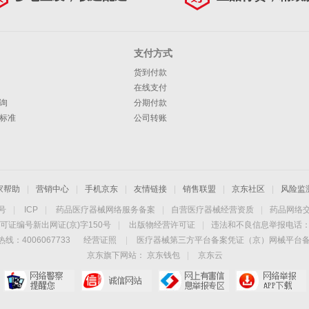
支付方式
货到付款
在线支付
询
分期付款
标准
公司转账
家帮助
|
营销中心
|
手机京东
|
友情链接
|
销售联盟
|
京东社区
|
风险监
4号
|
ICP
|
药品医疗器械网络服务备案
|
自营医疗器械经营资质
|
药品网络
可证编号新出网证(京)字150号
|
出版物经营许可证
|
违法和不良信息举报电话：40
线：4006067733
经营证照
|
医疗器械第三方平台备案凭证（京）网械平台备字（
京东旗下网站：
京东钱包
|
京东云