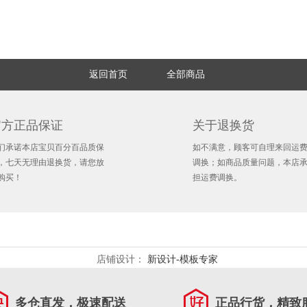
返回首页
全部商品
官方正品保证
关于退换货
们承诺本店宝贝百分百品质保
如不满意，顾客可自理来回运
，七天无理由退换货，请您放
调换；如商品质量问题，本店
购买！
担运费调换。
店铺设计：
新设计-模板专家
多仓直发，极速配送
正品行货，精致