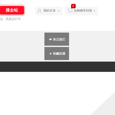
0
我的京东
去购物车结算
达
凤凰自行车