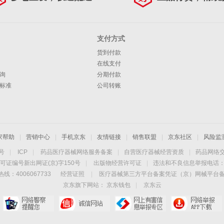
支付方式
货到付款
在线支付
询
分期付款
标准
公司转账
家帮助
|
营销中心
|
手机京东
|
友情链接
|
销售联盟
|
京东社区
|
风险监
4号
|
ICP
|
药品医疗器械网络服务备案
|
自营医疗器械经营资质
|
药品网络
可证编号新出网证(京)字150号
|
出版物经营许可证
|
违法和不良信息举报电话：40
线：4006067733
经营证照
|
医疗器械第三方平台备案凭证（京）网械平台备字（
京东旗下网站：
京东钱包
|
京东云