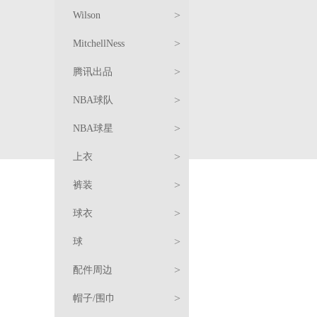
恤
卫
饰
周
阿
>
Wilson
衣/
裤
边
北
森
服
>
MitchellNess
外
装
羽
京
纳
饰
周
服
>
腾讯出品
套
绒
复
首
边
饰
周
球
>
NBA球队
服/
古
篮
钢
边
衣
T
篮
>
NBA球星
棉
球
球
周
恤
卫
球
复
>
上衣
服
衣
边
衣/
裤
古
服
服
>
裤装
配
外
装
球
饰
饰
周
湖
>
球衣
件
套
衣
边
人
篮
迈
>
球
网
勇
克
科
羽
>
配件周边
士
快
尔
比
勒
绒
卫
长
>
帽子/围巾
船
雄
·
·
布
詹
服/
衣/
T
裤
短
篮