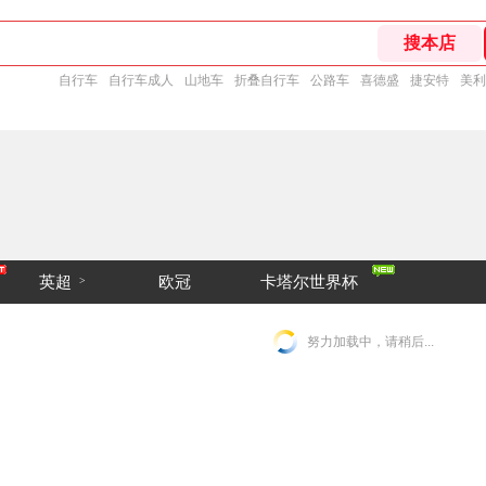
自行车
自行车成人
山地车
折叠自行车
公路车
喜德盛
捷安特
美利
英超
欧冠
卡塔尔世界杯
>
努力加载中，请稍后...