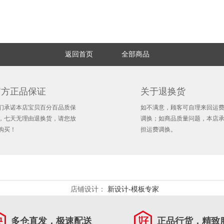
返回首页
全部商品
官方正品保证
关于退换货
们承诺本店宝贝百分百品质保
如不满意，顾客可自理来回运
，七天无理由退换货，请您放
调换；如商品质量问题，本店
购买！
担运费调换。
店铺设计：
新设计-模板专家
多仓直发，极速配送
正品行货，精致