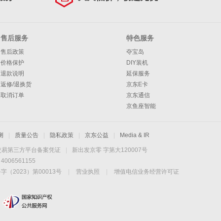
售后服务
特色服务
售后政策
夺宝岛
价格保护
DIY装机
退款说明
延保服务
返修/退换货
京东E卡
取消订单
京东通信
京鱼座智能
测
|
质量公告
|
隐私政策
|
京东公益
|
Media & IR
交易第三方平台备案凭证
|
新出发京零 字第大120007号
06561155
2023）第00013号
|
营业执照
|
增值电信业务经营许可证