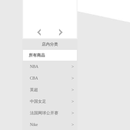
店内分类
所有商品
>
NBA
>
CBA
>
英超
>
中国女足
球
>
法国网球公开赛
衣
T
服
>
Nike