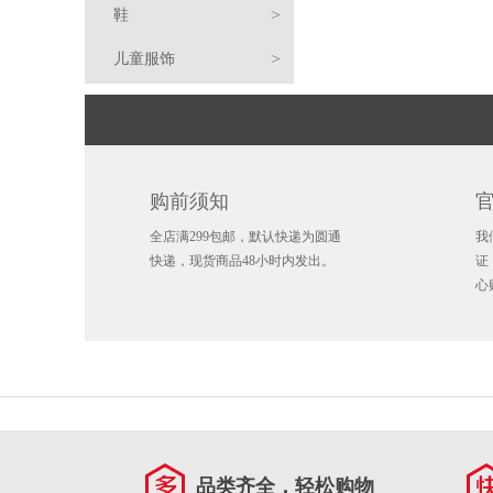
>
鞋
鹿
独
乔
布
朗
姆
斯
棉
外
恤
毛
裤
球
篮
>
儿童服饰
行
开
丹
莱
·
斯
蒂
凯
服
套
衣/
球
足
手
侠
拓
凯
恩
詹
·
芬
文
凯
针
球
环
毛
平
者
尔
马
特
姆
哈
·
·
里
科
织
巾
袜
沿
弯
篮
购前须知
特
刺
76
斯
登
库
杜
·
怀
扬
衫
子
水
帽
檐
渔
球
休
儿
全店满299包邮，默认快递为圆通
我
人
人
雷
里
兰
欧
·
尼
安
杯
包
帽
夫
毛
鞋
闲
跑
童
儿
快递，现货商品48小时内发出。
证
心
霆
掘
特
文
伦
斯
东
卢
水
徽
帽
线
围
鞋
鞋
综
服
童
金
热
纳
·
尼
卡
达
壶
章
钥
帽
巾
手
训
足
饰
配
火
猛
德
阿
·
·
米
吉
匙
冰
套
鞋
球
拖
饰
龙
爵
德
戴
东
恩
米
锡
扣
箱
护
鞋
鞋
士
国
托
维
契
·
·
安
阿
贴
具
书
品类齐全，轻松购物