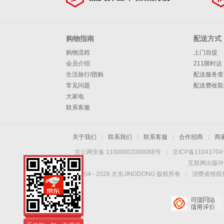
王
鹈
昆
斯
奇
利
巴
·
伦
克
籍
其
鹕
森
博
拉
特
威
·
莱
杰
画
他
购物指南
配送方式
购物流程
上门自提
林
太
德
勒
廉
艾
·
森
克
册
周
会员介绍
211限时达
狼
阳
活
姆
弗
汤
·
里
贾
边
生活旅行/团购
配送服务查
常见问题
配送费收取
塞
公
森
森
普
塔
斯
·
特
大家电
联系客服
牛
步
森
图
·
莫
雷
安
行
骑
姆
保
兰
·
东
关于我们
|
联系我们
|
联系客服
|
合作招商
|
商
京公网安备 11000002000088号
|
京ICP备1104170
者
士
尼
罗
特
杨
尼
互联网出版许
Copyright © 2004 -
2026
京东JINGDONG 版权所有
克
奇
·
|
消费者维权热
斯
才
老
爱
鹰
灰
德